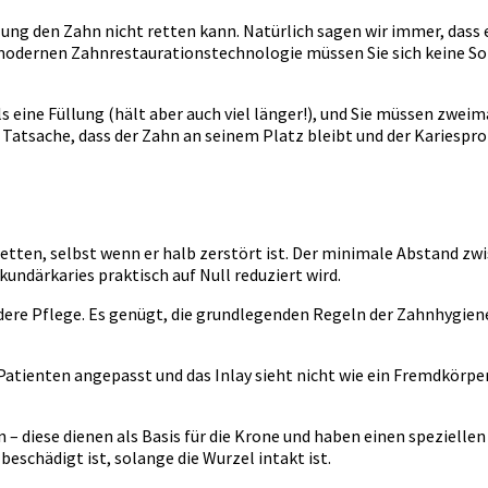
llung den Zahn nicht retten kann. Natürlich sagen wir immer, dass 
r modernen Zahnrestaurationstechnologie müssen Sie sich keine S
 eine Füllung (hält aber auch viel länger!), und Sie müssen zweimal
er Tatsache, dass der Zahn an seinem Platz bleibt und der Kariespr
retten, selbst wenn er halb zerstört ist. Der minimale Abstand zw
ekundärkaries praktisch auf Null reduziert wird.
dere Pflege. Es genügt, die grundlegenden Regeln der Zahnhygiene
 Patienten angepasst und das Inlay sieht nicht wie ein Fremdkörper
 diese dienen als Basis für die Krone und haben einen speziellen 
eschädigt ist, solange die Wurzel intakt ist.