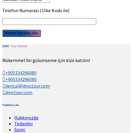
Telefon Numarası (Ülke Kodu ile)
DMC
Tour
Dental
Mükemmel bir gülümseme için bize katılın!
+905334296080
+905334296080
dental@dmctour.com
dmctour.com
Hakkımızda
Hakkımızda
Tedaviler
Süreç