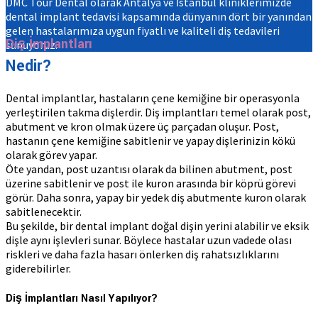
DMC Tour Dental olarak Antalya ve İstanbul kliniklerimizde
dental implant tedavisi kapsamında dünyanın dört bir yanından
gelen hastalarımıza uygun fiyatlı ve kaliteli diş tedavileri
Diş İmplantları
sunuyoruz.
Nedir?
Dental implantlar, hastaların çene kemiğine bir operasyonla
yerleştirilen takma dişlerdir. Diş implantları temel olarak post,
abutment ve kron olmak üzere üç parçadan oluşur. Post,
hastanın çene kemiğine sabitlenir ve yapay dişlerinizin kökü
olarak görev yapar.
Öte yandan, post uzantısı olarak da bilinen abutment, post
üzerine sabitlenir ve post ile kuron arasında bir köprü görevi
görür. Daha sonra, yapay bir yedek diş abutmente kuron olarak
sabitlenecektir.
Bu şekilde, bir dental implant doğal dişin yerini alabilir ve eksik
dişle aynı işlevleri sunar. Böylece hastalar uzun vadede olası
riskleri ve daha fazla hasarı önlerken diş rahatsızlıklarını
giderebilirler.
Diş İmplantları Nasıl Yapılıyor?