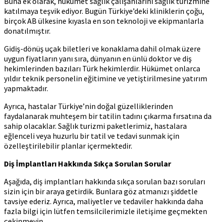
Buna ek olarak, hükümet sağlık çalışanlarını sağlık turizmine
katılmaya teşvik ediyor. Bugün Türkiye’deki kliniklerin çoğu,
birçok AB ülkesine kıyasla en son teknoloji ve ekipmanlarla
donatılmıştır.
Gidiş-dönüş uçak biletleri ve konaklama dahil olmak üzere
uygun fiyatların yanı sıra, dünyanın en ünlü doktor ve diş
hekimlerinden bazıları Türk hekimlerdir. Hükümet onlarca
yıldır teknik personelin eğitimine ve yetiştirilmesine yatırım
yapmaktadır.
Ayrıca, hastalar Türkiye’nin doğal güzelliklerinden
faydalanarak muhteşem bir tatilin tadını çıkarma fırsatına da
sahip olacaklar. Sağlık turizmi paketlerimiz, hastalara
eğlenceli veya huzurlu bir tatil ve tedavi sunmak için
özelleştirilebilir planlar içermektedir.
Diş İmplantları Hakkında Sıkça Sorulan Sorular
Aşağıda, diş implantları hakkında sıkça sorulan bazı soruları
sizin için bir araya getirdik. Bunlara göz atmanızı şiddetle
tavsiye ederiz. Ayrıca, maliyetler ve tedaviler hakkında daha
fazla bilgi için lütfen temsilcilerimizle iletişime geçmekten
çekinmeyin.