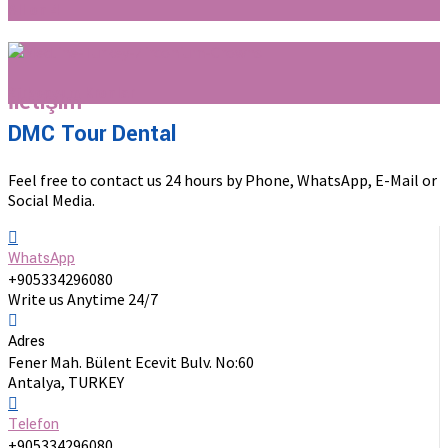
All on 4
Zirkonyum Kronlar
İletişim
DMC Tour Dental
Feel free to contact us 24 hours by Phone, WhatsApp, E-Mail or
Social Media.
WhatsApp
+905334296080
Write us Anytime 24/7
Adres
Fener Mah. Bülent Ecevit Bulv. No:60
Antalya, TURKEY
Telefon
+905334296080