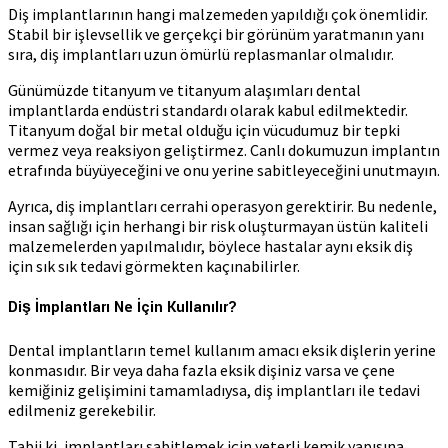
Diş implantlarının hangi malzemeden yapıldığı çok önemlidir.
Stabil bir işlevsellik ve gerçekçi bir görünüm yaratmanın yanı
sıra, diş implantları uzun ömürlü replasmanlar olmalıdır.
Günümüzde titanyum ve titanyum alaşımları dental
implantlarda endüstri standardı olarak kabul edilmektedir.
Titanyum doğal bir metal olduğu için vücudumuz bir tepki
vermez veya reaksiyon geliştirmez. Canlı dokumuzun implantın
etrafında büyüyeceğini ve onu yerine sabitleyeceğini unutmayın.
Ayrıca, diş implantları cerrahi operasyon gerektirir. Bu nedenle,
insan sağlığı için herhangi bir risk oluşturmayan üstün kaliteli
malzemelerden yapılmalıdır, böylece hastalar aynı eksik diş
için sık sık tedavi görmekten kaçınabilirler.
Diş İmplantları Ne İçin Kullanılır?
Dental implantların temel kullanım amacı eksik dişlerin yerine
konmasıdır. Bir veya daha fazla eksik dişiniz varsa ve çene
kemiğiniz gelişimini tamamladıysa, diş implantları ile tedavi
edilmeniz gerekebilir.
Tabii ki, implantları sabitlemek için yeterli kemik yapısına