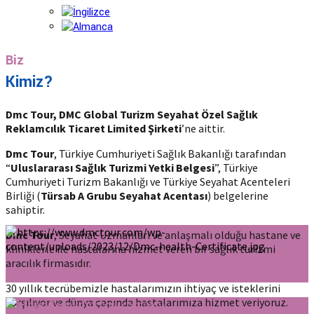
Biz
Kimiz?
Dmc Tour,
DMC Global Turizm Seyahat Özel Sağlık
Reklamcılık Ticaret Limited Şirketi
’ne aittir.
Dmc Tour
, Türkiye Cumhuriyeti Sağlık Bakanlığı tarafından
“
Uluslararası Sağlık Turizmi Yetki Belgesi
”, Türkiye
Cumhuriyeti Turizm Bakanlığı ve Türkiye Seyahat Acenteleri
Birliği (
Türsab A Grubu Seyahat Acentası
) belgelerine
sahiptir.
Dmc Tour
, Seyahat Uzmanları ve anlaşmalı olduğu hastane ve
kliniklerle ile hastalarına hizmet veren bir sağlık turizmi
aracılık firmasıdır.
Sağlık Turizmi Yetki Belgesi
30 yıllık tecrübemizle hastalarımızın ihtiyaç ve isteklerini
karşılıyor ve dünya çapında hastalarımıza hizmet veriyoruz.