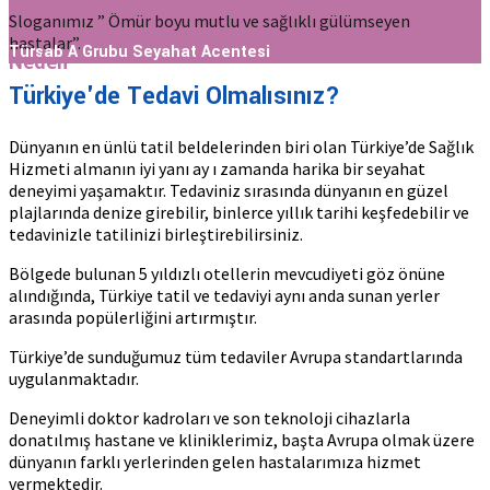
Sloganımız ” Ömür boyu mutlu ve sağlıklı gülümseyen
hastalar”.
Türsab A Grubu Seyahat Acentesi
Neden
Türkiye'de Tedavi Olmalısınız?
Dünyanın en ünlü tatil beldelerinden biri olan Türkiye’de Sağlık
Hizmeti almanın iyi yanı ay ı zamanda harika bir seyahat
deneyimi yaşamaktır. Tedaviniz sırasında dünyanın en güzel
plajlarında denize girebilir, binlerce yıllık tarihi keşfedebilir ve
tedavinizle tatilinizi birleştirebilirsiniz.
Bölgede bulunan 5 yıldızlı otellerin mevcudiyeti göz önüne
alındığında, Türkiye tatil ve tedaviyi aynı anda sunan yerler
arasında popülerliğini artırmıştır.
Türkiye’de sunduğumuz tüm tedaviler Avrupa standartlarında
uygulanmaktadır.
Deneyimli doktor kadroları ve son teknoloji cihazlarla
donatılmış hastane ve kliniklerimiz, başta Avrupa olmak üzere
dünyanın farklı yerlerinden gelen hastalarımıza hizmet
vermektedir.