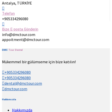
Antalya, TÜRKİYE
Telefon
+905334296080
Bize E-posta Gönderin
info@dmctour.com
appoitment@dmctour.com
DMC
Tour
Dental
Mükemmel bir gülümseme için bize katılın!
+905334296080
+905334296080
dental@dmctour.com
dmctour.com
Hakkımızda
Hakkımızda