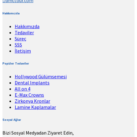
dmctour.com
Hakkımızda
Hakkımızda
Tedaviler
Süreç
SSS
İletişim
Popüler Tedaviler
Hollywood Gülümsemesi
Dental Implants
All on 4
E-Max Crowns
Zirkonya Kronlar
Lamine Kaplamalar
Sosyal Ağlar
Bizi Sosyal Medyadan Ziyaret Edin,