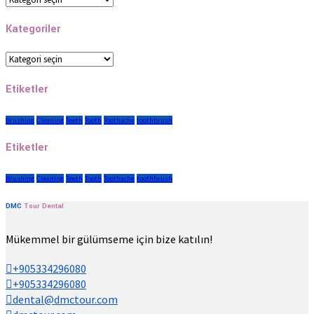
Kategoriler
Kategoriler
Etiketler
Brushing
Cleaning
Teeth
Tooth
Toothache
toothbrush
Etiketler
Brushing
Cleaning
Teeth
Tooth
Toothache
toothbrush
DMC
Tour
Dental
Mükemmel bir gülümseme için bize katılın!
+905334296080
+905334296080
dental@dmctour.com