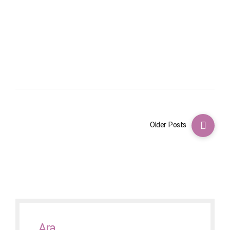
makalede neden oluştuğu ve nasıl giderileceği açıklanmaktadır. ...
Continue reading
Older Posts
Ara