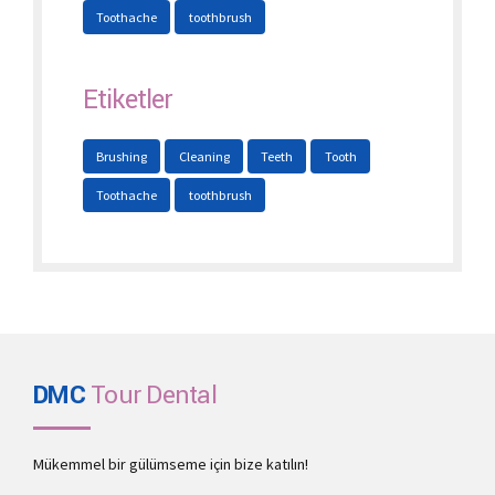
Toothache
toothbrush
Etiketler
Brushing
Cleaning
Teeth
Tooth
Toothache
toothbrush
DMC
Tour
Dental
Mükemmel bir gülümseme için bize katılın!