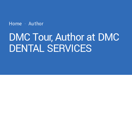
Home
Author
DMC Tour, Author at DMC
DENTAL SERVICES
by DMC Tour
Aralık 12, 2023
Uncategorized @tr
0
ÇOCUKLAR İÇİN DİŞLER